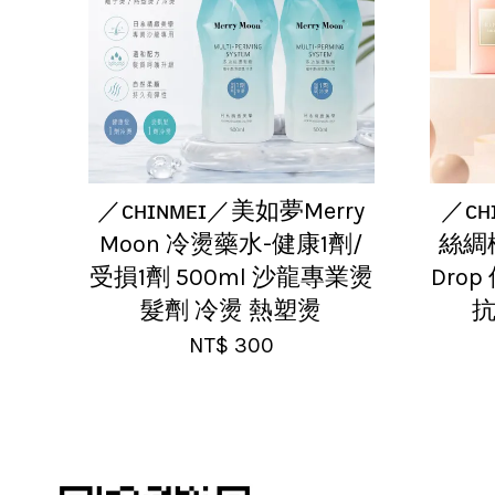
／ᴄʜɪɴᴍᴇɪ／美如夢Merry
／ᴄʜ
Moon 冷燙藥水-健康1劑/
絲綢
受損1劑 500ml 沙龍專業燙
Dro
髮劑 冷燙 熱塑燙
抗
NT$ 300