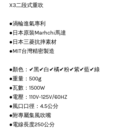
X3二段式重吹
●渦輪進氣專利
●日本原裝Marhchi馬達
●日本三菱抗摔素材
●MIT台灣精密製造
●顏色：✔黑✔白✔橘✔粉✔紫✔藍✔綠
●重量：500g
●瓦數：1500W
●電壓：110V-125V/60HZ
●風口口徑：4.5公分
●附專屬集風吹嘴
●電線長度250公分