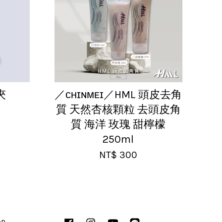
夾
／ᴄʜɪɴᴍᴇɪ／HML 頭皮去角
質 天然杏核顆粒 去頭皮角
質 海洋 玫瑰 甜檸檬
250ml
NT$ 300