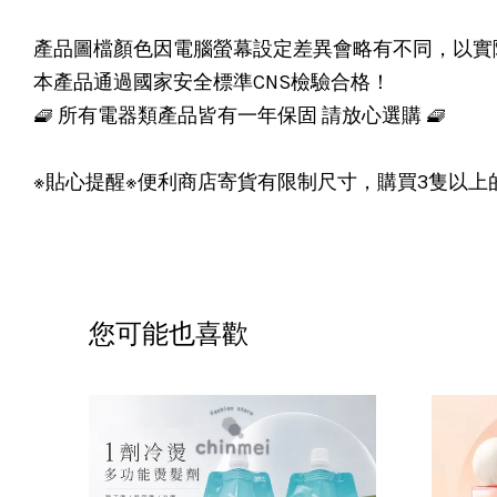
產品圖檔顏色因電腦螢幕設定差異會略有不同，以實
本產品通過國家安全標準CNS檢驗合格！
🧇 所有電器類產品皆有一年保固 請放心選購 🧇
※貼心提醒※便利商店寄貨有限制尺寸，購買3隻以上
您可能也喜歡