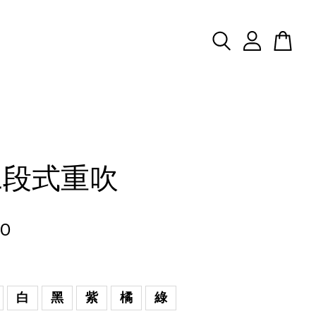
二段式重吹
00
白
黑
紫
橘
綠