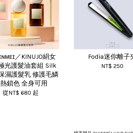
ɪɴᴍᴇɪ／KINUJO絹女
Fodia迷你離子
極光護髮油套組 Silk
NT$ 250
p 保濕護髮乳 修護毛鱗
熱鎖色 全身可用
從
NT$ 680
起