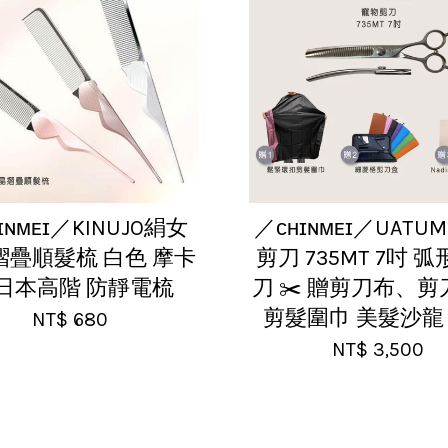
ɪɴᴍᴇɪ／KINUJO絹女
／ᴄʜɪɴᴍᴇɪ／UATUM
摺疊順髮梳 白色 摩卡
剪刀 735MT 7吋 
 日本高階 防靜電梳
刀 ✂️ 贈剪刀布、
剪髮圍巾 美髮沙龍
NT$ 680
NT$ 3,500