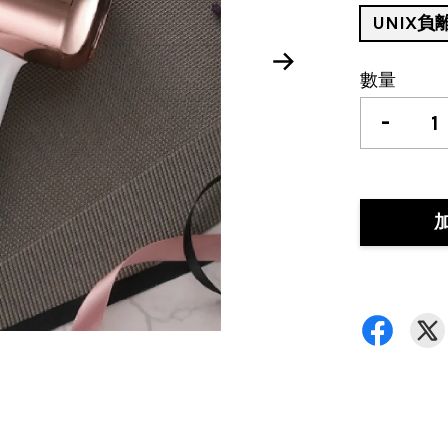
UNIX負
數量
-