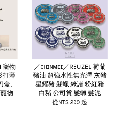
I 寵物
／ᴄʜɪɴᴍᴇɪ／REUZEL 荷蘭
弧形打薄
豬油 超強水性無光澤 灰豬
剪刀盒、
星耀豬 髮蠟 綠諸 粉紅豬
 寵物
白豬 公司貨 髮蠟 髮泥
從
NT$ 299
起