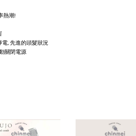
率熱潮!
害
電, 先進的頭髮狀況
自動關閉電源