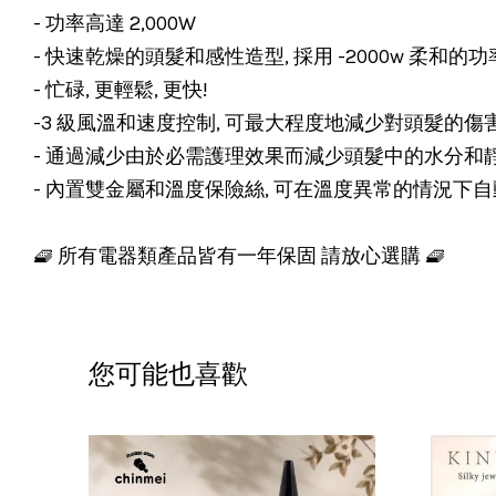
- 功率高達 2,000W
- 快速乾燥的頭髮和感性造型, 採用 -2000w 柔和的功
- 忙碌, 更輕鬆, 更快!
-3 級風溫和速度控制, 可最大程度地減少對頭髮的傷
- 通過減少由於必需護理效果而減少頭髮中的水分和靜
- 內置雙金屬和溫度保險絲, 可在溫度異常的情況下
🧇 所有電器類產品皆有一年保固 請放心選購 🧇
您可能也喜歡