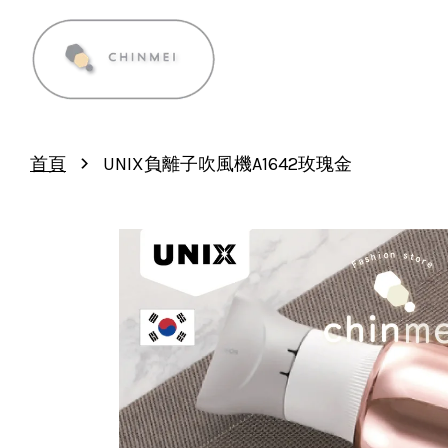
›
首頁
UNIX負離子吹風機A1642玫瑰金