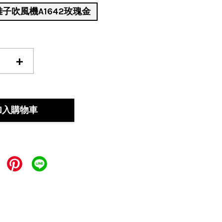
離子吹風機A1642玫瑰金
+
加入購物車