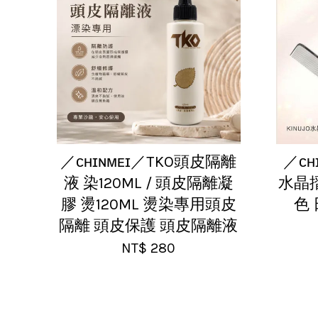
／ᴄʜɪɴᴍᴇɪ／TKO頭皮隔離
／ᴄʜ
液 染120ML / 頭皮隔離凝
水晶
膠 燙120ML 燙染專用頭皮
色
隔離 頭皮保護 頭皮隔離液
NT$ 280