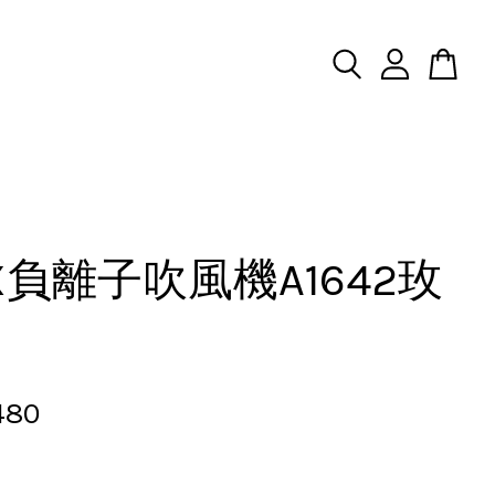
IX負離子吹風機A1642玫
480