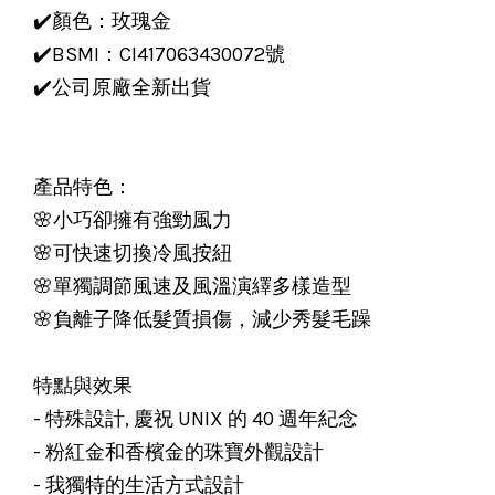
✔️顏色：玫瑰金
✔️BSMI：CI417063430072號
✔️公司原廠全新出貨
產品特色：
🌸小巧卻擁有強勁風力
🌸可快速切換冷風按紐
🌸單獨調節風速及風溫演繹多樣造型
🌸負離子降低髮質損傷，減少秀髮毛躁
特點與效果
- 特殊設計, 慶祝 UNIX 的 40 週年紀念
- 粉紅金和香檳金的珠寶外觀設計
- 我獨特的生活方式設計