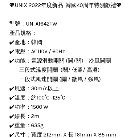
💖UNIX 2022年度新品 韓國40周年特別獻禮💖
型號：UN-A1642TW
產品規格：
✔️產地：韓國
✔️電壓：AC110V / 60Hz
✔️功能：電源滑動開關 (開/關)，冷風開關
三段式溫度開關 (關/ 低溫/ 高溫)
三段式風速開關 (關 / 微風 / 強風)
✔️風速：30m/s以上
✔️溫度：約100˚C~125˚C
✔️功率：1500 W
✔️線長：2m
✔️重量：635g
✔️尺寸：寬度 212mm X 長 161mm X 85 mm