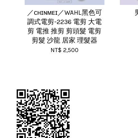
／ᴄʜɪɴᴍᴇɪ／WAHL黑色可
調式電剪-2236 電剪 大電
剪 電推 推剪 剪頭髮 電剪
剪髮 沙龍 居家 理髮器
NT$ 2,500