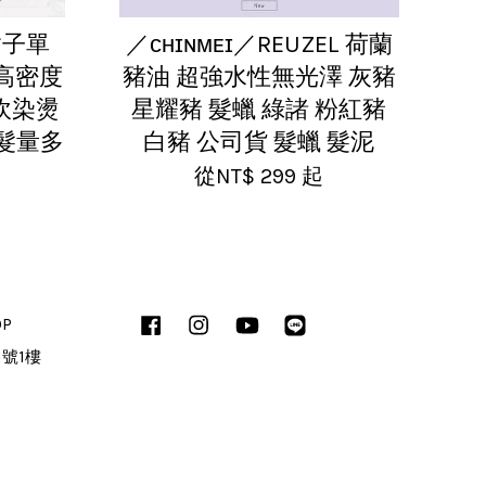
鬍子單
／ᴄʜɪɴᴍᴇɪ／REUZEL 荷蘭
/高密度
豬油 超強水性無光澤 灰豬
剪吹染燙
星耀豬 髮蠟 綠諸 粉紅豬
 髮量多
白豬 公司貨 髮蠟 髮泥
從
NT$ 299
起
OP
Facebook
Instagram
YouTube
Line
1號1樓