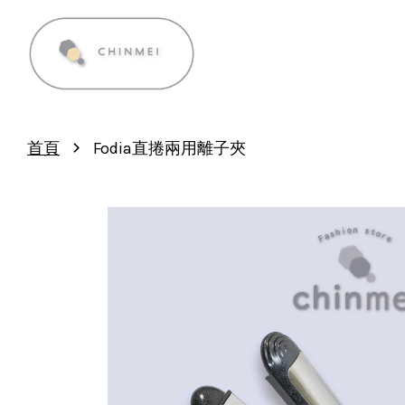
›
首頁
Fodia直捲兩用離子夾