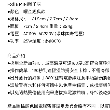
Fodia MiNi離子夾
●顏色：曜金經典款
●規格尺寸：21.5cm / 2.7cm / 2.8cm
●面板：7cm / 2.4cm 重量：224g
●電壓：AC110V~AC220V (環球國際電壓)
●功率：25W溫度：約180°C
商品介紹
●採用全新加熱IC，最高溫度可達180度C高密合度
●操作簡單，120秒到達恆溫防燙安全卡榫，不需冷
●出外旅行的好幫手360°旋轉電源線注意事項請勿
●誤放置有水和任何液體中以免產生觸電，或損壞機
●以免過熱燙傷使用完畢應拔掉電源插頭，冷卻後乾
產品圖檔顏色因電腦螢幕設定差異會略有不同，以實