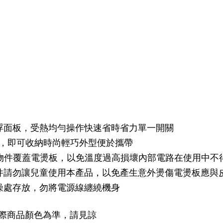
彈浮面板，受熱均勻操作快速省時省力單一開關
卻，即可收納時尚輕巧外型便於攜帶
將物件覆蓋電燙板，以免溫度過高損壞內部電路在使用中
件請勿讓兒童使用本產品，以免產生意外燙傷電燙板應與
燥處存放，勿將電源線纏繞機身
際商品顏色為準，請見諒