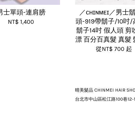
男士單頭-連肩膀
／ᴄʜɪɴᴍᴇɪ／男士
頭-919帶鬍子/10吋
NT$ 1,400
鬍子14吋 假人頭 
漂 百分百真髮 真髮
從
NT$ 700
起
晴美髮品 CHINMEI HAIR SH
台北市中山區松江路100巷12-