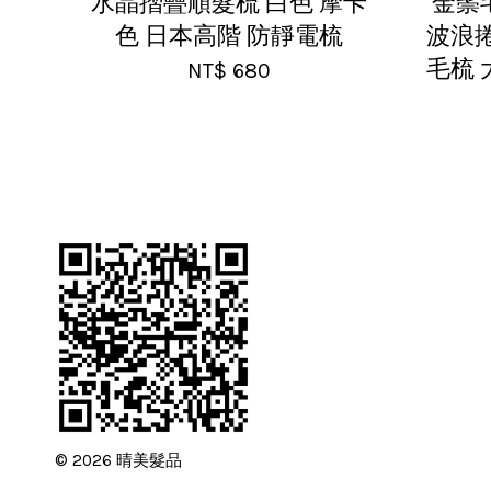
水晶摺疊順髮梳 白色 摩卡
金鬃
色 日本高階 防靜電梳
波浪捲
毛梳 
NT$ 680
© 2026 晴美髮品