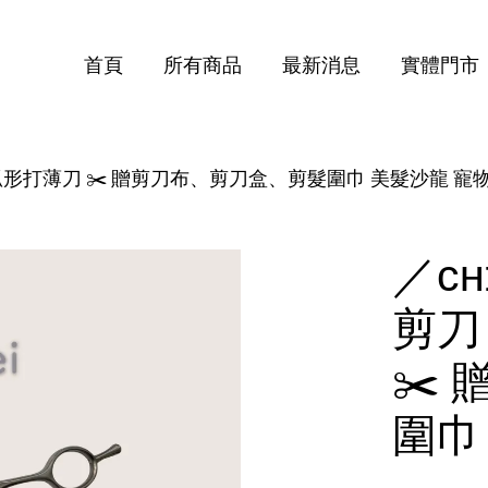
首頁
所有商品
最新消息
實體門市
T 7吋 弧形打薄刀 ✂️ 贈剪刀布、剪刀盒、剪髮圍巾 美髮沙龍 寵
您的購物車目前還是空的。
繼續購物
／ᴄʜ
剪刀
✂️
圍巾