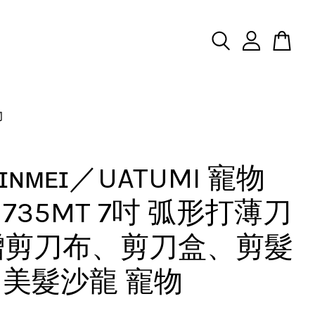
物
ɪɴᴍᴇɪ／UATUMI 寵物
 735MT 7吋 弧形打薄刀
 贈剪刀布、剪刀盒、剪髮
 美髮沙龍 寵物