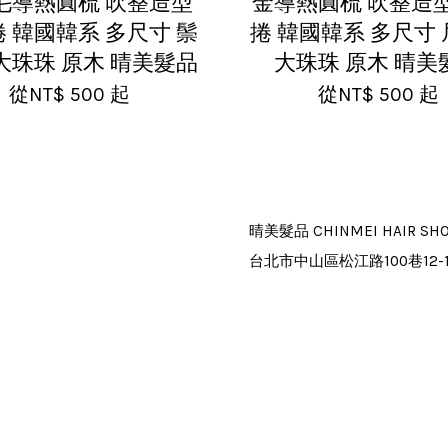
毛導熱圓梳 吹整造型
金導熱圓梳 吹整造型
 韓國韓系 多尺寸 鬃
捲 韓國韓系 多尺寸
大珠珠 原木 晴美髮品
大珠珠 原木 晴美
從
NT$ 500
起
從
NT$ 500
起
晴美髮品 CHINMEI HAIR SH
台北市中山區松江路100巷12-