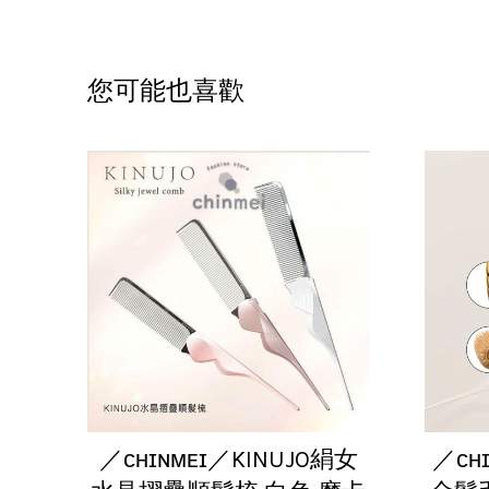
您可能也喜歡
／ᴄʜɪɴᴍᴇɪ／KINUJO絹女
／ᴄʜ