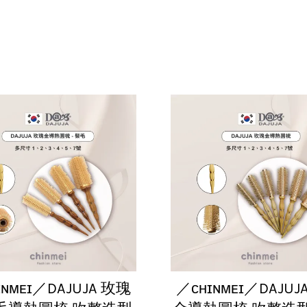
ɪɴᴍᴇɪ／DAJUJA 玫瑰
／ᴄʜɪɴᴍᴇɪ／DAJUJ