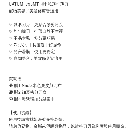
UATUMI 735MT 7吋 弧形打薄刀
寵物美容／美髮修剪皆適用
✨ 弧形刀身｜更貼合修剪角度
✨ 均勻齒刃｜打薄自然不生硬
✨ 不易卡毛｜修剪更順暢
✨ 7吋尺寸｜長度適中好操作
✨ 開合滑順｜使用更穩定
✨ 寵物美容 / 美髮修剪皆適用
買就送:
🎁 贈1 Nadia米色麂皮剪刀布
🎁 贈2 細菱格剪刀盒
🎁 贈3 鬆緊環扣剪髮圍巾
【使用提醒】
使用後請擦拭乾淨並保持乾燥。
請勿剪硬物、金屬或塑膠類物品，以維持刀刃鋒利度與使用壽命。