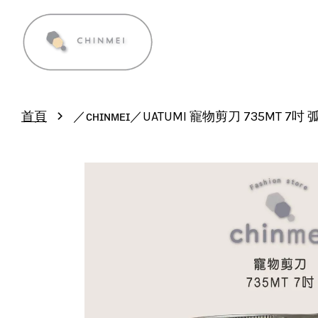
›
首頁
／ᴄʜɪɴᴍᴇɪ／UATUMI 寵物剪刀 735M