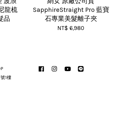
 波浪
絹女 原廠公司貨
 尼龍梳
SapphireStraight Pro 藍寶
髮品
石專業美髮離子夾
NT$ 6,980
OP
Facebook
Instagram
YouTube
Line
1號1樓