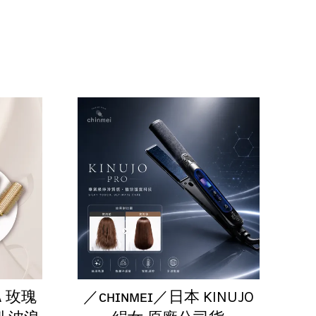
A 玫瑰
／ᴄʜɪɴᴍᴇɪ／日本 KINUJO