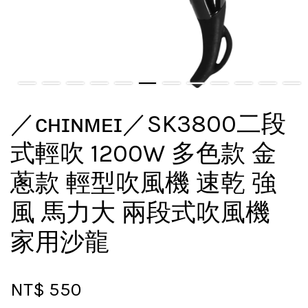
／ᴄʜɪɴᴍᴇɪ／SK3800二段
式輕吹 1200W 多色款 金
蔥款 輕型吹風機 速乾 強
風 馬力大 兩段式吹風機
家用沙龍
NT$ 550