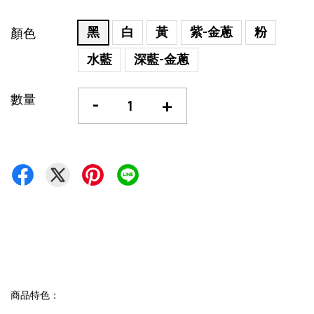
黑
白
黃
紫-金蔥
粉
顏色
水藍
深藍-金蔥
數量
-
+
商品特色：