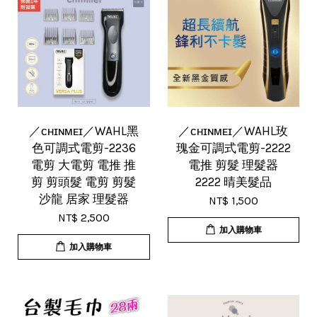
／ᴄʜɪɴᴍᴇɪ／WAHL黑
／ᴄʜɪɴᴍᴇɪ／WAHL玫
色可調式電剪-2236
瑰金可調式電剪-2222
電剪 大電剪 電推 推
電推 剪髮 理髮器
剪 剪頭髮 電剪 剪髮
2222 晴美髮品
沙龍 居家 理髮器
NT$ 1,500
NT$ 2,500
加入購物車
加入購物車