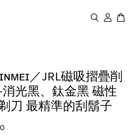
ɪɴᴍᴇɪ／JRL磁吸摺疊削
-消光黑、鈦金黑 磁性
剃刀 最精準的刮鬍子
50