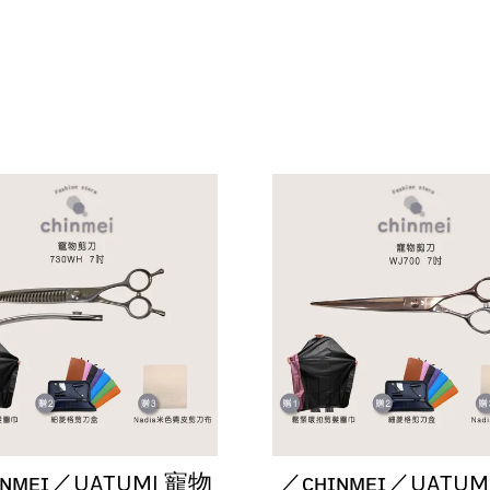
ɪɴᴍᴇɪ／UATUMI 寵物
／ᴄʜɪɴᴍᴇɪ／UATUM