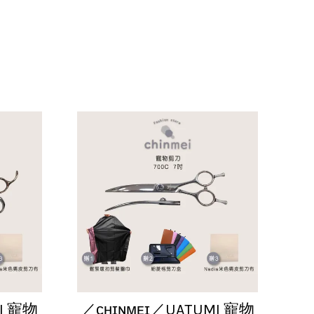
I 寵物
／ᴄʜɪɴᴍᴇɪ／UATUMI 寵物