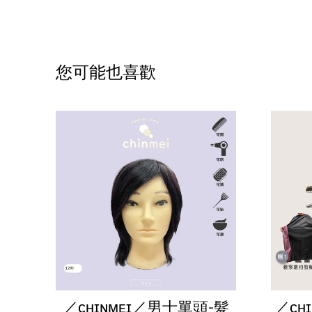
您可能也喜歡
／ᴄʜɪɴᴍᴇɪ／男士單頭-髮
／ᴄʜ