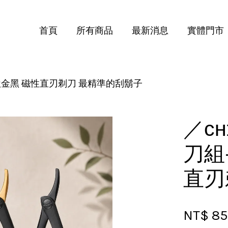
首頁
所有商品
最新消息
實體門市
、鈦金黑 磁性直刃剃刀 最精準的刮鬍子
您的購物車目前還是空的。
繼續購物
／ᴄʜ
刀組
直刃
NT$ 8