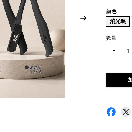
顏色
消光黑
數量
-