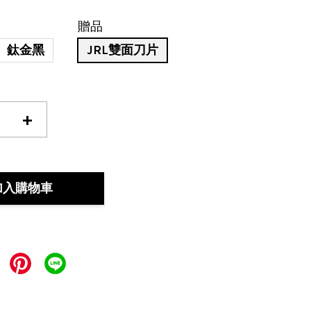
贈品
鈦金黑
JRL雙面刀片
+
加入購物車