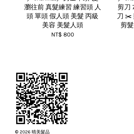
瀏往前 真髮練習 練習頭 人
剪刀 
頭 單頭 假人頭 美髮 丙級
刀 ✂
美容 美髮人頭
剪髮
NT$ 800
© 2026 晴美髮品