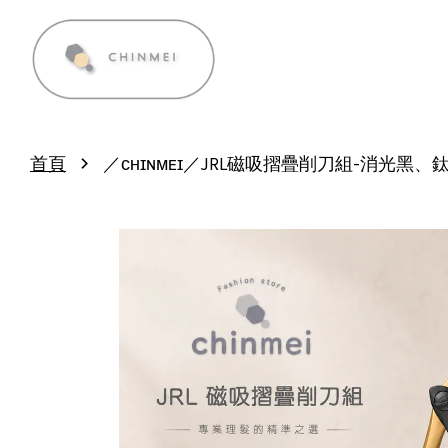
›
首頁
／ᴄʜɪɴᴍᴇɪ／JRL磁吸摺疊削刀組-消光黑