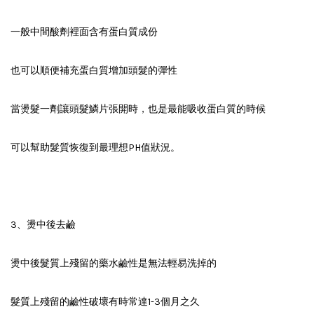
一般中間酸劑裡面含有蛋白質成份
也可以順便補充蛋白質增加頭髮的彈性
當燙髮一劑讓頭髮鱗片張開時，也是最能吸收蛋白質的時候
可以幫助髮質恢復到最理想PH值狀況。
3、燙中後去鹼
燙中後髮質上殘留的藥水鹼性是無法輕易洗掉的
髮質上殘留的鹼性破壞有時常達1-3個月之久