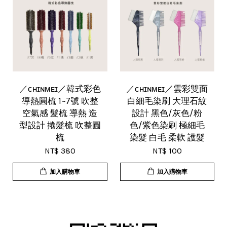
／ᴄʜɪɴᴍᴇɪ／韓式彩色
／ᴄʜɪɴᴍᴇɪ／雲彩雙面
導熱圓梳 1~7號 吹整
白細毛染刷 大理石紋
空氣感 髮梳 導熱 造
設計 黑色/灰色/粉
型設計 捲髮梳 吹整圓
色/紫色染刷 極細毛
梳
染髮 白毛 柔軟 護髮
NT$ 380
NT$ 100
加入購物車
加入購物車