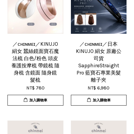
／ᴄʜɪɴᴍᴇɪ／KINUJO
／ᴄʜɪɴᴍᴇɪ／日本
絹女 蠶絲鏡面寶石魔
KINUJO 絹女 原廠公
法梳 白色/粉色 頭皮
司貨
養護按摩梳 帶鏡梳 隨
SapphireStraight
身梳 含鏡面 隨身鏡
Pro 藍寶石專業美髮
髮梳
離子夾
NT$ 780
NT$ 6,980
加入購物車
加入購物車