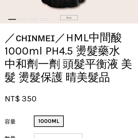
／ᴄʜɪɴᴍᴇɪ／HML中間酸
1000ml PH4.5 燙髮藥水
中和劑一劑 頭髮平衡液 美
髮 燙髮保護 晴美髮品
NT$ 350
1000ML
容量