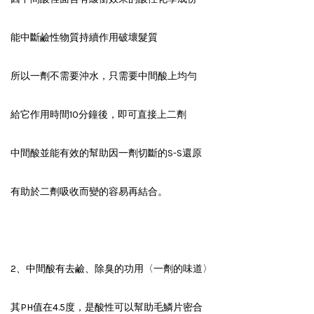
能中斷鹼性物質持續作用破壞髮質
所以一劑不需要沖水，只需要中間酸上均勻
給它作用時間10分鐘後，即可直接上二劑
中間酸並能有效的幫助因一劑切斷的S-S還原
有助於二劑吸收而變的容易再結合。
2、中間酸有去鹼、除臭的功用〈一劑的味道〉
其PH值在4.5度，是酸性可以幫助毛鱗片密合