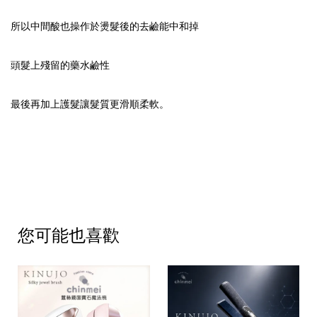
所以中間酸也操作於燙髮後的去鹼能中和掉
頭髮上殘留的藥水鹼性
最後再加上護髮讓髮質更滑順柔軟。
您可能也喜歡