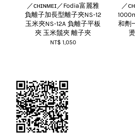
／ᴄʜɪɴᴍᴇɪ／Fodia富麗雅
／ᴄ
負離子加長型離子夾NS-12
1000
玉米夾NS-12A 負離子平板
和劑
夾 玉米鬚夾 離子夾
燙
NT$ 1,050