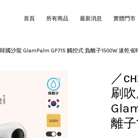
首頁
所有商品
最新消息
實體門市
國沙龍 GlamPalm GP715 觸控式 負離子1500W 速乾省
您的購物車目前還是空的。
繼續購物
／ᴄ
刷吹
Gla
離子