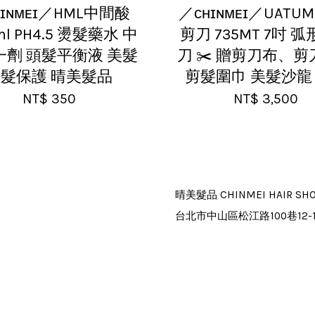
ʜɪɴᴍᴇɪ／HML中間酸
／ᴄʜɪɴᴍᴇɪ／UATUM
ml PH4.5 燙髮藥水 中
剪刀 735MT 7吋 
一劑 頭髮平衡液 美髮
刀 ✂️ 贈剪刀布、
髮保護 晴美髮品
剪髮圍巾 美髮沙龍
NT$ 350
NT$ 3,500
晴美髮品 CHINMEI HAIR SH
台北市中山區松江路100巷12-