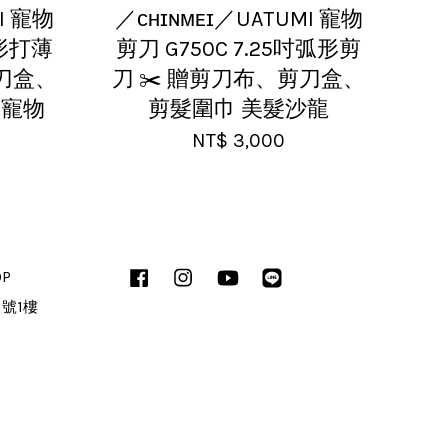
I 寵物
／ᴄʜɪɴᴍᴇɪ／UATUMI 寵物
弧形打薄
剪刀 G750C 7.25吋弧形剪
剪刀盒、
刀 ✂️ 贈剪刀布、剪刀盒、
 寵物
剪髮圍巾 美髮沙龍
NT$ 3,000
OP
Facebook
Instagram
YouTube
Line
1號1樓