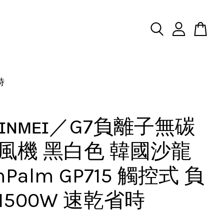
時
ʜɪɴᴍᴇɪ／G7負離子無碳
風機 黑白色 韓國沙龍
mPalm GP715 觸控式 負
1500W 速乾省時