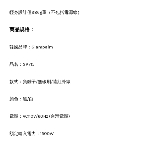
輕身設計僅386g重（不包括電源線）
商品規格：
韓國品牌：Glampalm
品名：GP715
款式：負離子/無碳刷/遠紅外線
顏色：黑/白
電壓：AC110V/60Hz (台灣電壓)
額定輸入電力：1500W