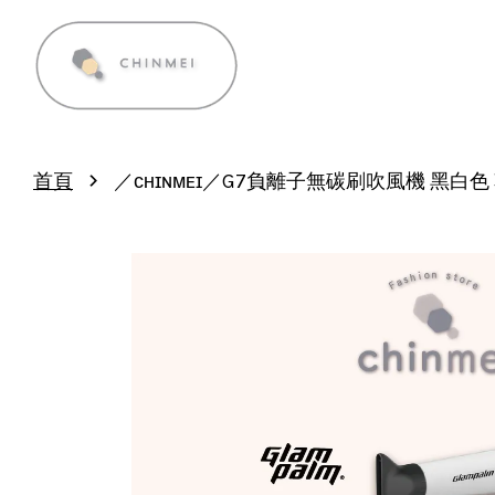
›
首頁
／ᴄʜɪɴᴍᴇɪ／G7負離子無碳刷吹風機 黑白色 韓