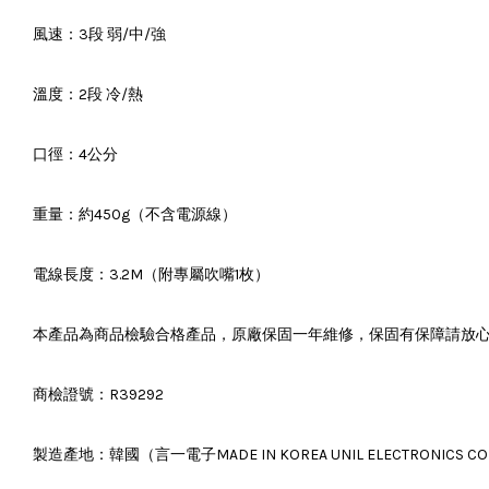
風速：3段 弱/中/強
溫度：2段 冷/熱
口徑：4公分
重量：約450g（不含電源線）
電線長度：3.2M（附專屬吹嘴1枚）
本產品為商品檢驗合格產品，原廠保固一年維修，保固有保障請放
商檢證號：R39292
製造產地：韓國（言一電子MADE IN KOREA UNIL ELECTRONICS CO