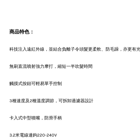
商品特色：
科技注入遠紅外線，並結合負離子令頭髮更柔軟、防毛躁，亦更有
無刷直流噴射強力摩打，縮短一半吹髮時間
觸摸式按鈕可輕易單手控制
3種速度及2種溫度調節，可拆卸過濾器設計
卡入式中型噴嘴，防滑手柄
3.2米電線連鉤220-240V