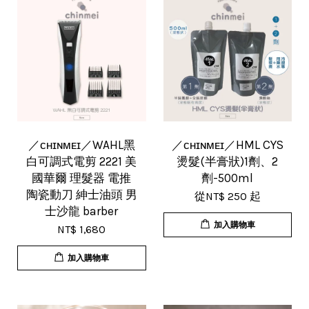
／ᴄʜɪɴᴍᴇɪ／WAHL黑
／ᴄʜɪɴᴍᴇɪ／HML CYS
白可調式電剪 2221 美
燙髮(半膏狀)1劑、2
國華爾 理髮器 電推
劑-500ml
陶瓷動刀 紳士油頭 男
從
NT$ 250
起
士沙龍 barber
加入購物車
NT$ 1,680
加入購物車