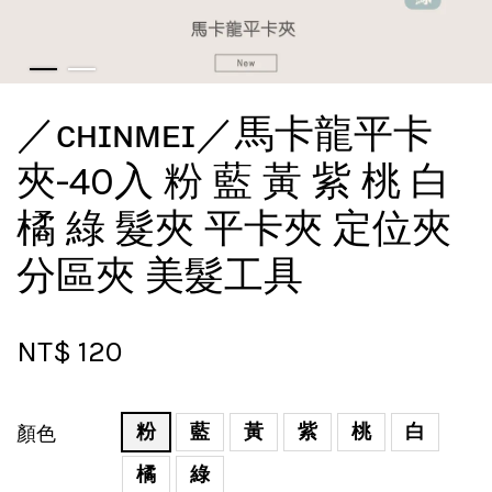
／ᴄʜɪɴᴍᴇɪ／馬卡龍平卡
夾-40入 粉 藍 黃 紫 桃 白
橘 綠 髮夾 平卡夾 定位夾
分區夾 美髮工具
NT$ 120
粉
藍
黃
紫
桃
白
顏色
橘
綠