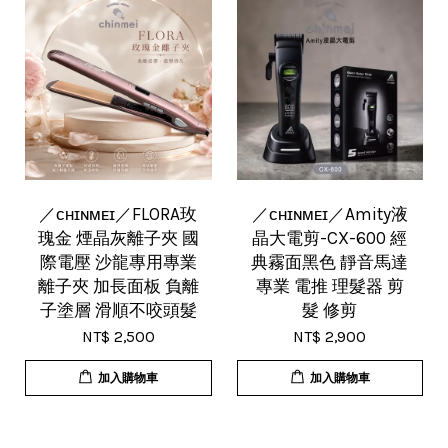
／ᴄʜɪɴᴍᴇɪ／FLORA玫
／ᴄʜɪɴᴍᴇɪ／Amity液
瑰金 煙晶灰離子夾 國
晶大電剪-CX-600 經
際電壓 沙龍專用專業
典霧面黑色 靜音馬達
離子夾 加長面板 負離
專業 電推 理髮器 剪
子塗層 滑順不咬頭髮
髮 修剪
NT$ 2,500
NT$ 2,900
加入購物車
加入購物車