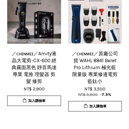
／ᴄʜɪɴᴍᴇɪ／Amity液
／ᴄʜɪɴᴍᴇɪ／原廠公司
晶大電剪-CX-600 經
貨 WAHL 8841 Beret
典霧面黑色 靜音馬達
Pro Lithium 極光藍
專業 電推 理髮器 剪
限量版 專業修邊電剪
髮 修剪
藍鈦小
NT$ 2,900
NT$ 3,500
NT$ 3,800
-7.9%
加入購物車
加入購物車