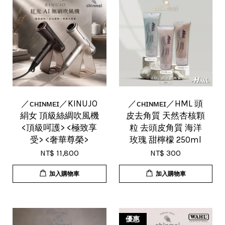
／ᴄʜɪɴᴍᴇɪ／KINUJO
／ᴄʜɪɴᴍᴇɪ／HML 頭
絹女 頂級絲綢吹風機
皮去角質 天然杏核顆
<頂級呵護> <極致享
粒 去頭皮角質 海洋
受> <奢華尊榮>
玫瑰 甜檸檬 250ml
NT$ 11,800
NT$ 300
加入購物車
加入購物車
優惠