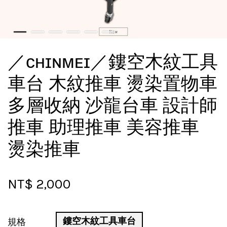
／ᴄʜɪɴᴍᴇɪ／鏤空木紋工具
車台 木紋推車 燙染置物車
多層收納 沙龍台車 設計師
推車 助理推車 美容推車
燙染推車
NT$ 2,000
鏤空木紋工具車台
規格