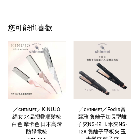
您可能也喜歡
／ᴄʜɪɴᴍᴇɪ／KINUJO
／ᴄʜɪɴᴍᴇɪ／Fodia富
絹女 水晶摺疊順髮梳
麗雅 負離子加長型離
白色 摩卡色 日本高階
子夾NS-12 玉米夾NS-
防靜電梳
12A 負離子平板夾 玉