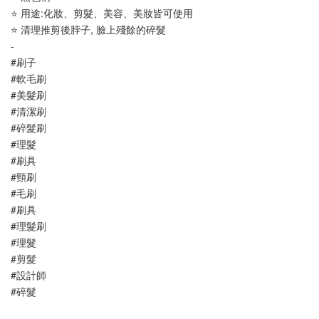
⭐ 用途:化妝、剪髮、美容、美妝皆可使用
⭐ 清理推剪後脖子, 臉上殘餘的碎髮
-
#刷子
#軟毛刷
#美髮刷
#清潔刷
#碎髮刷
#理髮
#刷具
#頸刷
#毛刷
#刷具
#理髮刷
#理髮
#剪髮
#設計師
#碎髮