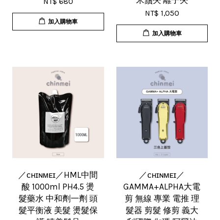
米鬚夾 離子夾
NT$ 680
NT$ 1,050
加入購物車
加入購物車
／ᴄʜɪɴᴍᴇɪ／HML中間
／ᴄʜɪɴᴍᴇɪ／
酸 1000ml PH4.5 燙
GAMMA+ALPHA大電
髮藥水 中和劑一劑 頭
剪 無線 專業 電推 理
髮平衡液 美髮 燙髮保
髮器 剪髮 修剪 義大