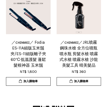
／ᴄʜɪɴᴍᴇɪ／ Fodia
／ᴄʜɪɴᴍᴇɪ／JRL噴霧
ES-11A細版玉米鬚
鋼珠水槍 全方位噴瓶
夾/ES-11細版離子夾
噴水瓶 剪髮水槍 噴霧
60℃低溫護髮 蓬鬆
式水槍 噴霧水槍 沙龍
髮根神器 玉米鬚
美髮工具 晴美髮品
NT$ 1,800
NT$ 360
加入購物車
加入購物車