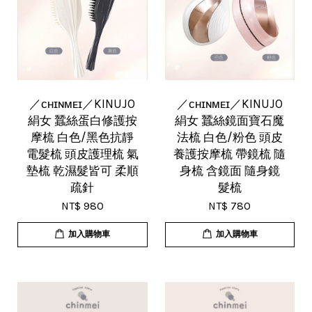
／ᴄʜɪɴᴍᴇɪ／KINUJO
／ᴄʜɪɴᴍᴇɪ／KINUJO
絹女 蠶絲蛋白修護按
絹女 蠶絲鏡面寶石魔
摩梳 白色/黑色抗靜
法梳 白色/粉色 頭皮
電髮梳 頭皮護理梳 氣
養護按摩梳 帶鏡梳 隨
墊梳 乾濕髮皆可 柔順
身梳 含鏡面 隨身鏡
疏針
髮梳
NT$ 980
NT$ 780
加入購物車
加入購物車