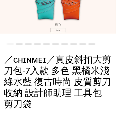
／ᴄʜɪɴᴍᴇɪ／真皮斜扣大剪
刀包-7入款 多色 黑橘米淺
綠水藍 復古時尚 皮質剪刀
收納 設計師助理 工具包
剪刀袋