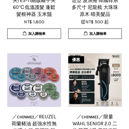
夾/ES-11細版離子夾
造型 波浪捲 韓國韓系
60℃低溫護髮 蓬鬆
多尺寸 尼龍梳 大珠珠
髮根神器 玉米鬚
原木 晴美髮品
NT$ 1,800
從
NT$ 500
起
加入購物車
加入購物車
優惠
／ᴄʜɪɴᴍᴇɪ／REUZEL
／ᴄʜɪɴᴍᴇɪ／限量
荷蘭豬油 超強水性無
WAHL SENIOR 2.0 二