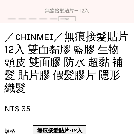
／ᴄʜɪɴᴍᴇɪ／無痕接髮貼片
12入 雙面黏膠 藍膠 生物
頭皮 雙面膠 防水 超黏 補
髮 貼片膠 假髮膠片 隱形
織髮
NT$ 65
無痕接髮貼片-12入
規格