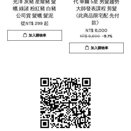
光澤 灰豬 星耀豬 髮
代 華爾 5星 男髮趨勢
蠟 綠諸 粉紅豬 白豬
大師發表課程 剪髮
公司貨 髮蠟 髮泥
《此商品限宅配 先付
款》
從
NT$ 299
起
NT$ 8,000
加入購物車
NT$ 8,800
-9.1%
加入購物車