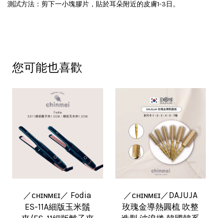
測試方法：剪下一小塊膠片，貼於耳朵附近的皮膚1-3日。
您可能也喜歡
／ᴄʜɪɴᴍᴇɪ／ Fodia
／ᴄʜɪɴᴍᴇɪ／DAJUJA
ES-11A細版玉米鬚
玫瑰金導熱圓梳 吹整