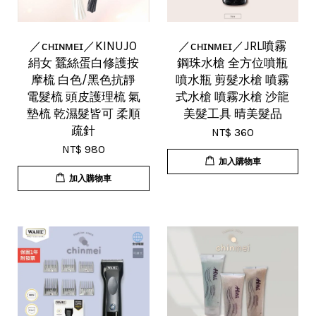
／ᴄʜɪɴᴍᴇɪ／KINUJO
／ᴄʜɪɴᴍᴇɪ／JRL噴霧
絹女 蠶絲蛋白修護按
鋼珠水槍 全方位噴瓶
摩梳 白色/黑色抗靜
噴水瓶 剪髮水槍 噴霧
電髮梳 頭皮護理梳 氣
式水槍 噴霧水槍 沙龍
墊梳 乾濕髮皆可 柔順
美髮工具 晴美髮品
疏針
NT$ 360
NT$ 980
加入購物車
加入購物車