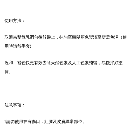
使用方法：
取適當雙氧乳調勻後於髮上，抹勻至頭髮顏色變淡至所需色澤（使
用時請戴手套)
溫和、褪色快更有效去除天然色素及人工色素殘留，易攪拌好塗
抹。
注意事項：
1.請勿使用在有傷口，紅腫及皮膚異常部位。