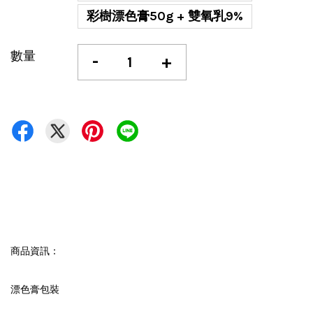
彩樹漂色膏50g + 雙氧乳9%
數量
-
+
商品資訊：
漂色膏包裝