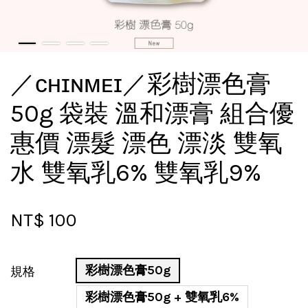
／ᴄʜɪɴᴍᴇɪ／彩樹漂色膏
50g 袋裝 溫和漂膏 組合優
惠價 漂髮 漂色 漂淡 雙氧
水 雙氧乳6% 雙氧乳9%
NT$ 100
彩樹漂色膏50g
規格
彩樹漂色膏50g + 雙氧乳6%