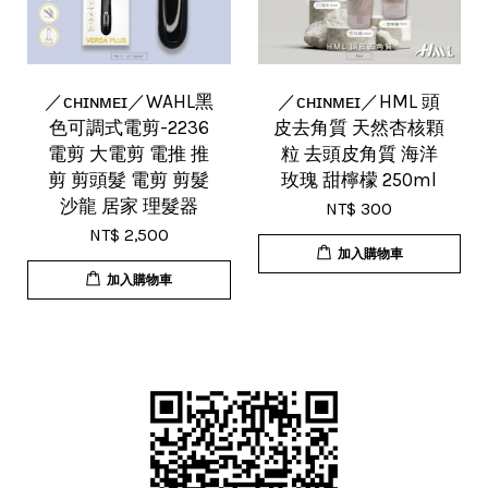
／ᴄʜɪɴᴍᴇɪ／WAHL黑
／ᴄʜɪɴᴍᴇɪ／HML 頭
色可調式電剪-2236
皮去角質 天然杏核顆
電剪 大電剪 電推 推
粒 去頭皮角質 海洋
剪 剪頭髮 電剪 剪髮
玫瑰 甜檸檬 250ml
沙龍 居家 理髮器
NT$ 300
NT$ 2,500
加入購物車
加入購物車