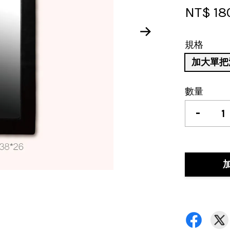
NT$ 18
規格
加大單把泡
數量
-