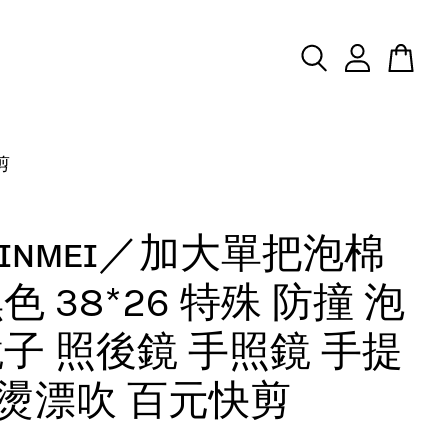
剪
ʜɪɴᴍᴇɪ／加大單把泡棉
色 38*26 特殊 防撞 泡
鏡子 照後鏡 手照鏡 手提
燙漂吹 百元快剪