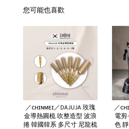
您可能也喜歡
／ᴄʜɪɴᴍᴇɪ／DAJUJA 玫瑰
／ᴄʜ
金導熱圓梳 吹整造型 波浪
電剪-
捲 韓國韓系 多尺寸 尼龍梳
色 