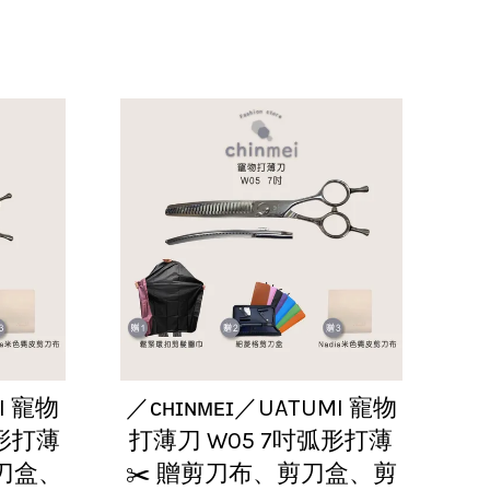
I 寵物
／ᴄʜɪɴᴍᴇɪ／UATUMI 寵物
弧形打薄
打薄刀 W05 7吋弧形打薄
剪刀盒、
✂️ 贈剪刀布、剪刀盒、剪