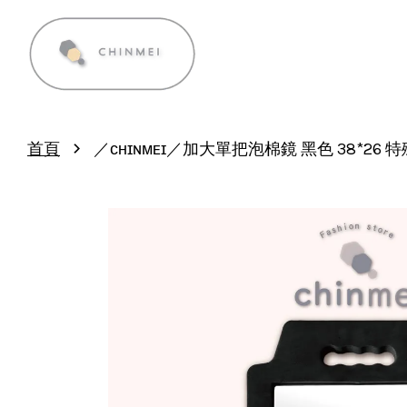
›
首頁
／ᴄʜɪɴᴍᴇɪ／加大單把泡棉鏡 黑色 38*26