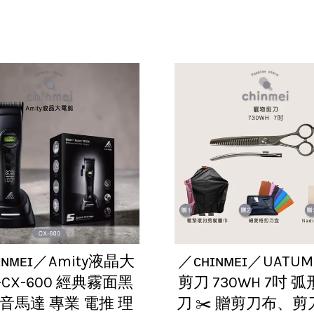
ɪɴᴍᴇɪ／Amity液晶大
／ᴄʜɪɴᴍᴇɪ／UATUM
CX-600 經典霧面黑
剪刀 730WH 7吋 
靜音馬達 專業 電推 理
刀 ✂️ 贈剪刀布、