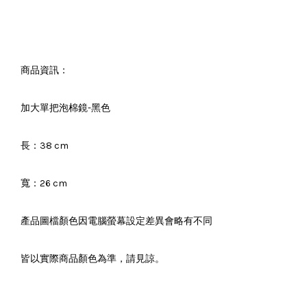
商品資訊：
加大單把泡棉鏡-黑色
長：38 cm
寬：26 cm
產品圖檔顏色因電腦螢幕設定差異會略有不同
皆以實際商品顏色為準，請見諒。