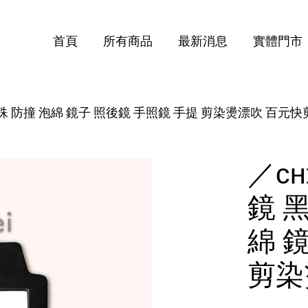
首頁
所有商品
最新消息
實體門市
 特殊 防撞 泡綿 鏡子 照後鏡 手照鏡 手提 剪染燙漂吹 百元快
您的購物車目前還是空的。
繼續購物
／ᴄ
鏡 黑
綿 
剪染