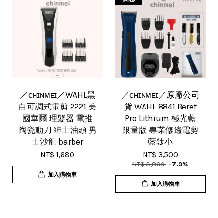
／ᴄʜɪɴᴍᴇɪ／WAHL黑
／ᴄʜɪɴᴍᴇɪ／原廠公司
白可調式電剪 2221 美
貨 WAHL 8841 Beret
國華爾 理髮器 電推
Pro Lithium 極光藍
陶瓷動刀 紳士油頭 男
限量版 專業修邊電剪
士沙龍 barber
藍鈦小
NT$ 1,680
NT$ 3,500
NT$ 3,800
-7.9%
加入購物車
加入購物車