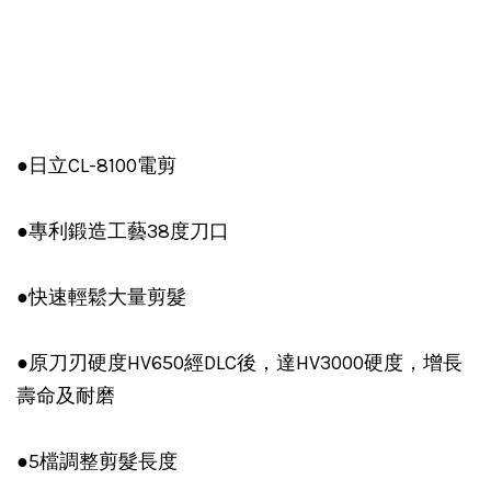
●日立CL-8100電剪
●專利鍛造工藝38度刀口
●快速輕鬆大量剪髮
●原刀刃硬度HV650經DLC後，達HV3000硬度，增長
壽命及耐磨
●5檔調整剪髮長度