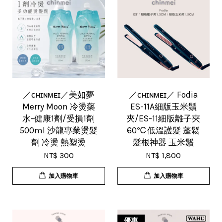
／ᴄʜɪɴᴍᴇɪ／美如夢
／ᴄʜɪɴᴍᴇɪ／ Fodia
Merry Moon 冷燙藥
ES-11A細版玉米鬚
水-健康1劑/受損1劑
夾/ES-11細版離子夾
500ml 沙龍專業燙髮
60℃低溫護髮 蓬鬆
劑 冷燙 熱塑燙
髮根神器 玉米鬚
NT$ 300
NT$ 1,800
加入購物車
加入購物車
優惠