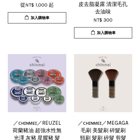
皮去脂凝露 清潔毛孔
從
NT$ 1,000
起
去油味
加入購物車
NT$ 300
加入購物車
／ᴄʜɪɴᴍᴇɪ／REUZEL
／ᴄʜɪɴᴍᴇɪ／MEGAGA
荷蘭豬油 超強水性無
毛刷 美髮刷 碎髮刷
光澤 灰豬 星耀豬 髮
頸刷 髮刷 碎髮 剪髮