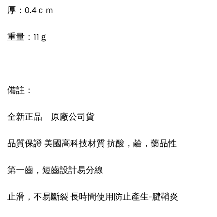
厚：0.4ｃｍ
重量：11ｇ
備註：
全新正品 原廠公司貨
品質保證 美國高科技材質 抗酸，鹼，藥品性
第一齒，短齒設計易分線
止滑，不易斷裂 長時間使用防止產生-腱鞘炎