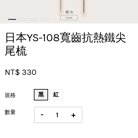
日本YS-108寬齒抗熱鐵尖
尾梳
NT$ 330
黑
紅
規格
數量
-
+