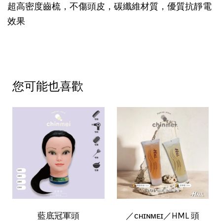
超高密度齒梳，不傷頭皮，碳纖維材質，優質抗靜電
效果
您可能也喜歡
藍底冠軍頭
／ᴄʜɪɴᴍᴇɪ／HML 頭