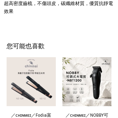
超高密度齒梳，不傷頭皮，碳纖維材質，優質抗靜電
效果
您可能也喜歡
／ᴄʜɪɴᴍᴇɪ／Fodia富
／ᴄʜɪɴᴍᴇɪ／NOBBY可