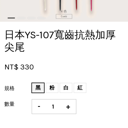
日本YS-107寬齒抗熱加厚
尖尾
NT$ 330
黑
粉
白
紅
規格
數量
-
+