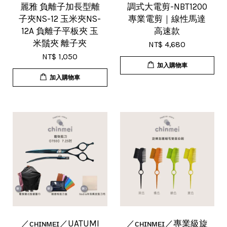
麗雅 負離子加長型離
調式大電剪-NBT1200
子夾NS-12 玉米夾NS-
專業電剪｜線性馬達
12A 負離子平板夾 玉
高速款
米鬚夾 離子夾
NT$ 4,680
NT$ 1,050
加入購物車
加入購物車
／ᴄʜɪɴᴍᴇɪ／UATUMI
／ᴄʜɪɴᴍᴇɪ／專業級旋