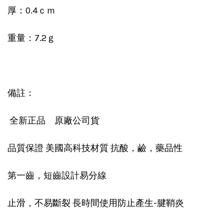
厚：0.4ｃｍ
重量：7.2ｇ
備註：
全新正品 原廠公司貨
品質保證 美國高科技材質 抗酸，鹼，藥品性
第一齒，短齒設計易分線
止滑，不易斷裂 長時間使用防止產生-腱鞘炎