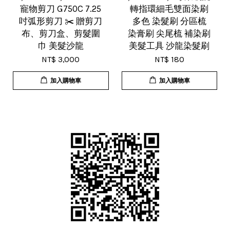
寵物剪刀 G750C 7.25
轉指環細毛雙面染刷
吋弧形剪刀 ✂️ 贈剪刀
多色 染髮刷 分區梳
布、剪刀盒、剪髮圍
染膏刷 尖尾梳 補染刷
巾 美髮沙龍
美髮工具 沙龍染髮刷
NT$ 3,000
NT$ 180
加入購物車
加入購物車