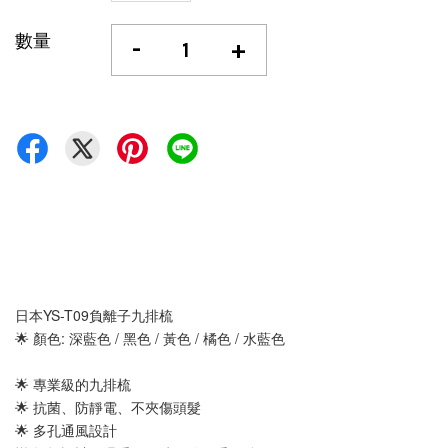
數量
-
+
日本YS-T09負離子九排梳
🌟 顏色: 深藍色 / 黑色 / 黃色 / 橘色 / 水藍色
🌟 專業級的九排梳 
🌟 抗菌、防靜電、不夾傷頭髮
🌟 多孔通風設計