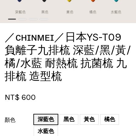
／ᴄʜɪɴᴍᴇɪ／日本YS-T09
負離子九排梳 深藍/黑/黃/
橘/水藍 耐熱梳 抗菌梳 九
排梳 造型梳
NT$ 600
深藍色
黑色
黃色
橘色
顏色
水藍色