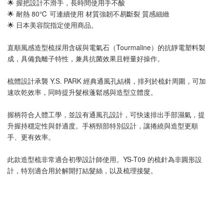
🌟 握把設計不滑手，長時間使用手不酸 
🌟 耐熱 80℃ 可連續使用 材質強韌不易斷裂 質感細緻
🌟 日本美容院指定使用商品。  
直順風感造型梳採用含碳與電氣石（Tourmaline）的抗靜電塑料製
成，具備負離子特性，兼具抗菌效果且輕量好操作。
梳體設計承襲 Y.S. PARK 經典通風孔結構，排列於梳針周圍，可加
速吹乾效率，同時提升髮根蓬鬆感與造型立體度。
握柄符合人體工學，並設有通風孔設計，可快速排出手部濕氣，提
升握持穩定性與舒適度。手柄頸部特別設計，讓捲繞與造型更順
手、更有效率。
此款造型梳非常適合初學設計師使用。YS-T09 的梳針為非圓形設
計，特別適合用於解開打結髮絲，以及梳理接髮。