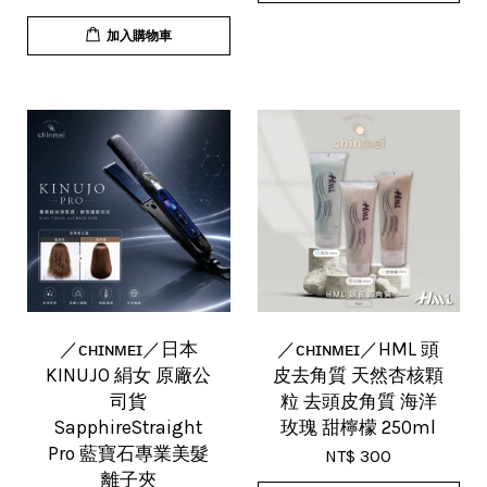
加入購物車
／ᴄʜɪɴᴍᴇɪ／日本
／ᴄʜɪɴᴍᴇɪ／HML 頭
KINUJO 絹女 原廠公
皮去角質 天然杏核顆
司貨
粒 去頭皮角質 海洋
SapphireStraight
玫瑰 甜檸檬 250ml
Pro 藍寶石專業美髮
NT$ 300
離子夾