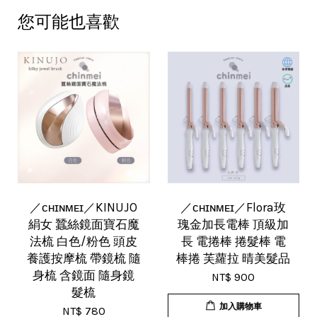
您可能也喜歡
／ᴄʜɪɴᴍᴇɪ／KINUJO
／ᴄʜɪɴᴍᴇɪ／Flora玫
絹女 蠶絲鏡面寶石魔
瑰金加長電棒 頂級加
法梳 白色/粉色 頭皮
長 電捲棒 捲髮棒 電
養護按摩梳 帶鏡梳 隨
棒捲 芙蘿拉 晴美髮品
身梳 含鏡面 隨身鏡
NT$ 900
髮梳
加入購物車
NT$ 780